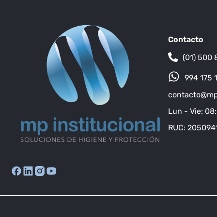
Contacto
(01) 500 
994 175 
contacto@mpi
Lun - Vie: 08
RUC: 205094