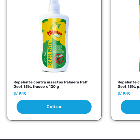
Repelente contra insectos Palmera Paff
Repelente c
Deet 15%, frasco x 120 g
Deet 15%, p
S/
9.40
S/
9.40
Cotizar