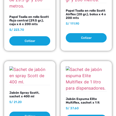
Papel Toalla en rollo Scott
Airflex (20 gr.), bolsa x 4 x
Papel Toalla en rollo Scott
200 mts
flujo central (29.5 gr.),
S/
111.90
caja x 6 x 200 mts
S/
223.70
Cotizar
Cotizar
Jabón Spray Scott,
sachet x 400 ml
Jabón Espuma Elite
S/
21.20
Multiflex, sachet x 1 lt
S/
37.60