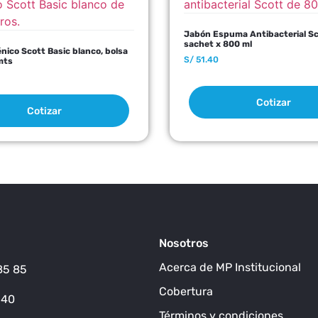
Jabón Espuma Antibacterial Sc
sachet x 800 ml
énico Scott Basic blanco, bolsa
S/
51.40
mts
Cotizar
Cotizar
Nosotros
Acerca de MP Institucional
85 85
Cobertura
140
Términos y condiciones