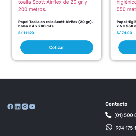
Papel Toalla en rollo Scott Airflex (20 gr.),
Papel Higi
bolsa x 4 x 200 mts
x 6 x 550 
S/
111.90
S/
74.00
Cotizar
Contacto
(01) 500 
994 175 