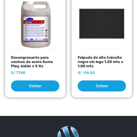
Desengrasante para
Felpudo de alto tránsito
cocinas de acero Suma
negro sin logo 1.20 mts x
Plaq, bidón x 5 lts
1.00 mts
S/
77.90
S/
118.00
Cotizar
Cotizar