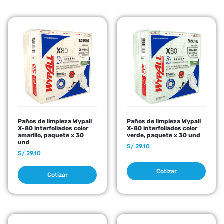
Paños de limpieza Wypall
Paños de limpieza Wypall
X-80 interfoliados color
X-80 interfoliados color
amarillo, paquete x 30
verde, paquete x 30 und
und
S/
29.10
S/
29.10
Cotizar
Cotizar