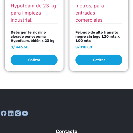
Detergente alcalino
Felpudo de alto tránsito
clorado por espuma
negro sin logo 1.20 mts x
Hypofoam, bidón x 23 kg
1.00 mts
S/
446.60
S/
118.00
Cotizar
Cotizar
Contacto